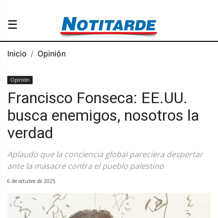
☰
Inicio
Opinión
Opinión
Francisco Fonseca: EE.UU.
busca enemigos, nosotros la
verdad
Aplaudo que la conciencia global pareciera despertar
ante la masacre contra el pueblo palestino
6 de octubre de 2025