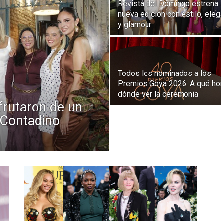
Revista del Domingo estrena
nueva edición con estilo, eleg
y glamour
Todos los nominados a los
Premios Goya 2026: A qué ho
dónde ver la ceremonia
rutaron de un
 Contadino