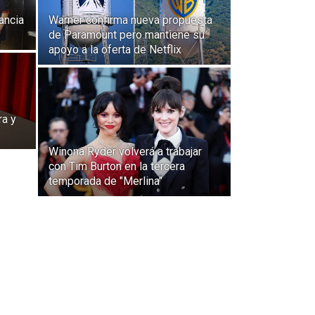
ancia
Warner confirma nueva propuesta
de Paramount pero mantiene su
apoyo a la oferta de Netflix
ra y
Winona Ryder volverá a trabajar
con Tim Burton en la tercera
temporada de "Merlina"