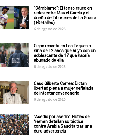
"Cámbiame": El tenso cruce en
redes entre Maikel García y el
dueño de Tiburones de La Guaira
(+Detalles)
6 de agosto de 2026
Cicpc rescata en Los Teques a
niña de 12 años que huyó con un
adolescente de 17 que habría
abusado de ella
6 de agosto de 2026
Caso Gilberto Correa: Dictan
libertad plena a mujer señalada
de intentar envenenarlo
6 de agosto de 2026
"Asedio por asedio": Hutíes de
Yemen detallan su táctica
contra Arabia Saudita tras una
dura advertencia