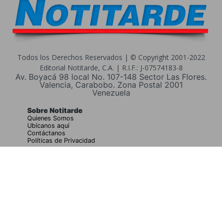
Todos los Derechos Reservados | © Copyright 2001-2022
Editorial Notitarde, C.A. | R.I.F.: J-07574183-8
Av. Boyacá 98 local No. 107-148 Sector Las Flores.
Valencia, Carabobo. Zona Postal 2001
Venezuela
Sobre Notitarde
Quienes Somos
Ubícanos aquí
Contáctanos
Políticas de Privacidad
Buscar