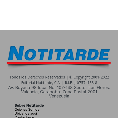
Todos los Derechos Reservados | © Copyright 2001-2022
Editorial Notitarde, C.A. | R.I.F.: J-07574183-8
Av. Boyacá 98 local No. 107-148 Sector Las Flores.
Valencia, Carabobo. Zona Postal 2001
Venezuela
Sobre Notitarde
Quienes Somos
Ubícanos aquí
Contáctanos