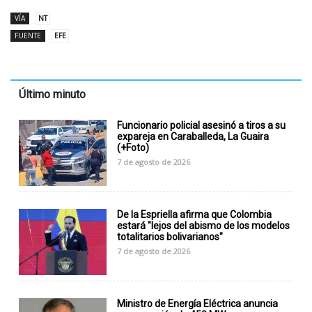
VÍA
NT
FUENTE
EFE
Último minuto
Funcionario policial asesinó a tiros a su
expareja en Caraballeda, La Guaira
(+Foto)
7 de agosto de 2026
De la Espriella afirma que Colombia
estará "lejos del abismo de los modelos
totalitarios bolivarianos"
7 de agosto de 2026
Ministro de Energía Eléctrica anuncia