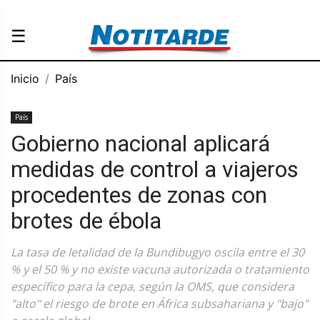
☰
Inicio
País
País
Gobierno nacional aplicará
medidas de control a viajeros
procedentes de zonas con
brotes de ébola
La tasa de letalidad de la Bundibugyo oscila entre el 30
% y el 50 % y no existe vacuna autorizada o tratamiento
específico para la cepa, según la OMS, que considera
"alto" el riesgo de brote en África subsahariana y "bajo"