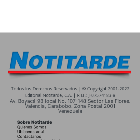
Todos los Derechos Reservados | © Copyright 2001-2022
Editorial Notitarde, C.A. | R.I.F.: J-07574183-8
Av. Boyacá 98 local No. 107-148 Sector Las Flores.
Valencia, Carabobo. Zona Postal 2001
Venezuela
Sobre Notitarde
Quienes Somos
Ubícanos aquí
Contáctanos