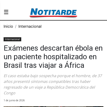
☰
Inicio
Internacional
Internacional
Exámenes descartan ébola en
un paciente hospitalizado en
Brasil tras viajar a África
El caso estaba bajo sospecha porque el hombre, de 37
años presentó síntomas compatibles tras haber
regresado de un viaje a República Democrática del
Congo
1 de junio de 2026