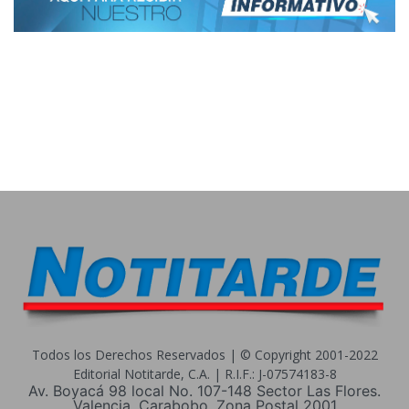
Todos los Derechos Reservados | © Copyright 2001-2022
Editorial Notitarde, C.A. | R.I.F.: J-07574183-8
Av. Boyacá 98 local No. 107-148 Sector Las Flores.
Valencia, Carabobo. Zona Postal 2001