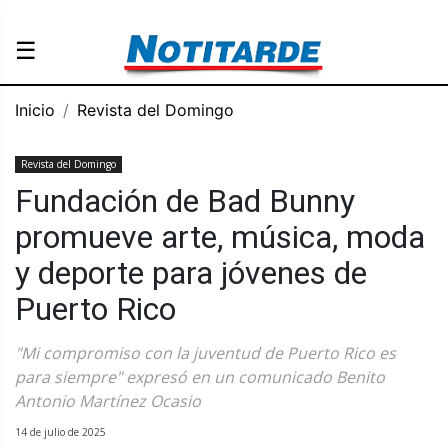
☰
Inicio
Revista del Domingo
Revista del Domingo
Fundación de Bad Bunny
promueve arte, música, moda
y deporte para jóvenes de
Puerto Rico
"Mi compromiso con la juventud de Puerto Rico es
para siempre" expresó en un comunicado Benito
Antonio Martínez Ocasio
14 de julio de 2025