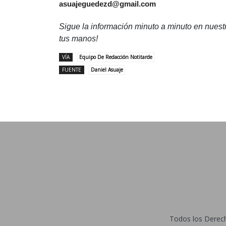
asuajeguedezd@gmail.com
Sigue la información minuto a minuto en nues
tus manos!
VÍA
Equipo De Redacción Notitarde
FUENTE
Daniel Asuaje
Todos los Derecho