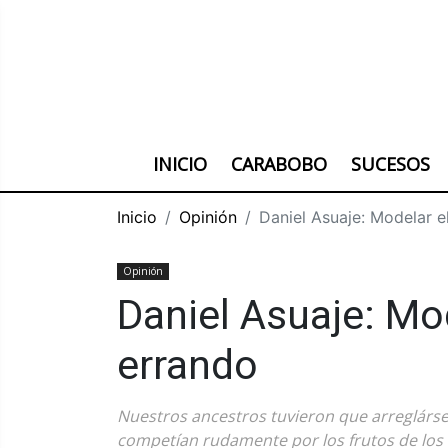
INICIO
CARABOBO
SUCESOS
Inicio
Opinión
Daniel Asuaje: Modelar 
Opinión
Daniel Asuaje: Mo
errando
Nuestros ancestros tuvieron que arreglárse
competían rudamente por los frutos de los