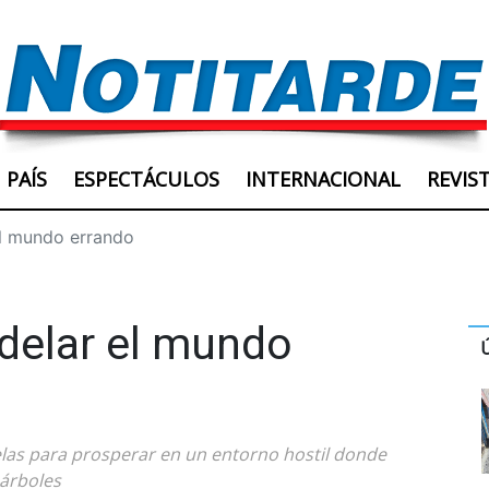
PAÍS
ESPECTÁCULOS
INTERNACIONAL
REVIS
el mundo errando
delar el mundo
las para prosperar en un entorno hostil donde
 árboles