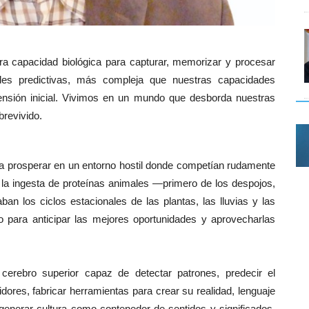
a capacidad biológica para capturar, memorizar y procesar
ades predictivas, más compleja que nuestras capacidades
nsión inicial. Vivimos en un mundo que desborda nuestras
brevivido.
ra prosperar en un entorno hostil donde competían rudamente
a la ingesta de proteínas animales —primero de los despojos,
 los ciclos estacionales de las plantas, las lluvias y las
 para anticipar las mejores oportunidades y aprovecharlas
 cerebro superior capaz de detectar patrones, predecir el
ores, fabricar herramientas para crear su realidad, lenguaje
enerar cultura como contenedor de sentidos y significados.