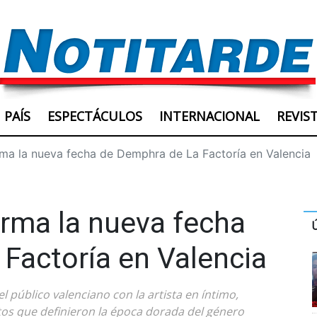
PAÍS
ESPECTÁCULOS
INTERNACIONAL
REVIS
rma la nueva fecha de Demphra de La Factoría en Valencia
irma la nueva fecha
Factoría en Valencia
 público valenciano con la artista en íntimo,
tos que definieron la época dorada del género