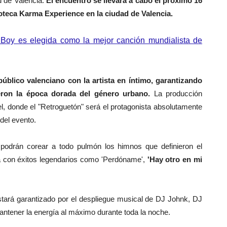
d de Valencia.
El encuentro se llevará a cabo el próximo 16
scoteca Karma Experience en la ciudad de Valencia.
 Boy es elegida como la mejor canción mundialista de
úblico valenciano con la artista en íntimo, garantizando
eron la época dorada del género urbano.
La producción
el, donde el "Retroguetón" será el protagonista absolutamente
 del evento.
 podrán corear a todo pulmón los himnos que definieron el
a con éxitos legendarios como 'Perdóname',
'Hay otro en mi
stará garantizado por el despliegue musical de DJ Johnk, DJ
ntener la energía al máximo durante toda la noche.