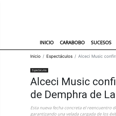
INICIO
CARABOBO
SUCESOS
Inicio
Espectáculos
Alceci Music confi
Espectáculos
Alceci Music conf
de Demphra de La 
Esta nueva fecha concreta el reencuentro del
garantizando una velada cargada de los éxi