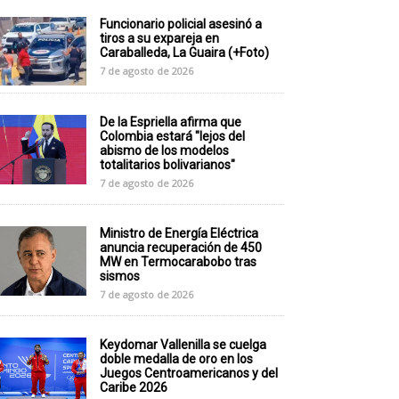
Funcionario policial asesinó a
tiros a su expareja en
Caraballeda, La Guaira (+Foto)
7 de agosto de 2026
De la Espriella afirma que
Colombia estará "lejos del
abismo de los modelos
totalitarios bolivarianos"
7 de agosto de 2026
Ministro de Energía Eléctrica
anuncia recuperación de 450
MW en Termocarabobo tras
sismos
7 de agosto de 2026
Keydomar Vallenilla se cuelga
doble medalla de oro en los
Juegos Centroamericanos y del
Caribe 2026