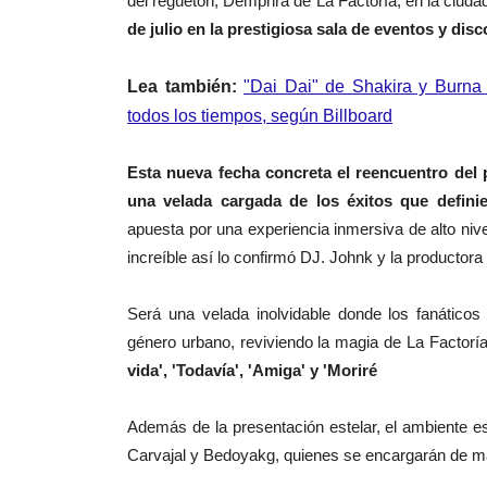
del reguetón, Demphra de La Factoría, en la ciuda
de julio en la prestigiosa sala de eventos y di
Lea también:
"Dai Dai" de Shakira y Burna
todos los tiempos, según Billboard
Esta nueva fecha concreta el reencuentro del p
una velada cargada de los éxitos que defini
apuesta por una experiencia inmersiva de alto niv
increíble así lo confirmó DJ. Johnk y la productora
Será una velada inolvidable donde los fanáticos
género urbano, reviviendo la magia de La Factorí
vida', 'Todavía', 'Amiga' y 'Moriré
Además de la presentación estelar, el ambiente e
Carvajal y Bedoyakg, quienes se encargarán de ma