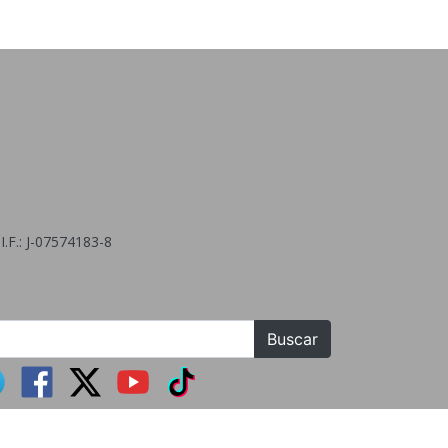
.F.: J-07574183-8
Buscar