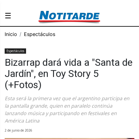
☰
Inicio
Espectáculos
Espectáculos
Bizarrap dará vida a "Santa de
Jardín", en Toy Story 5
(+Fotos)
Esta será la primera vez que el argentino participa en
la pantalla grande, quien en paralelo continúa
lanzando música y participando en festivales en
América Latina
2 de junio de 2026