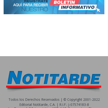
Todos los Derechos Reservados | © Copyright 2001-2022
Editorial Notitarde, C.A. | R.I.F.: J-07574183-8