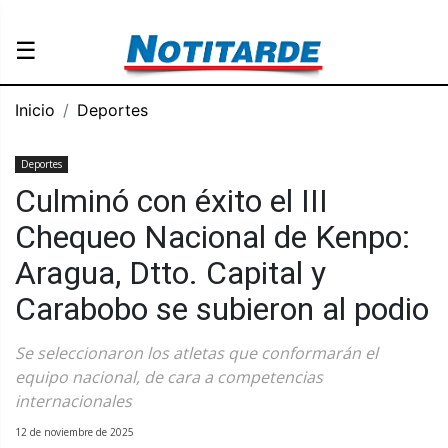
☰
Inicio
Deportes
Deportes
Culminó con éxito el III
Chequeo Nacional de Kenpo:
Aragua, Dtto. Capital y
Carabobo se subieron al podio
Se seleccionaron los atletas que conformarán el
equipo nacional, de cara a competencias
internacionales
12 de noviembre de 2025