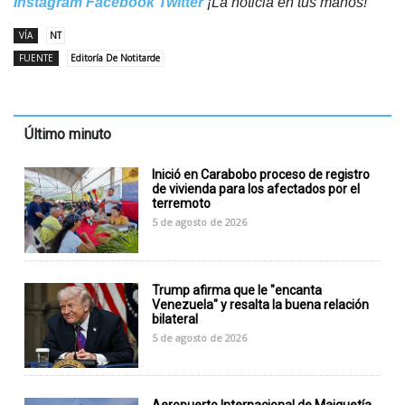
Instagram
Facebook
Twitter
¡La noticia en tus manos!
VÍA
NT
FUENTE
Editoría De Notitarde
Último minuto
Inició en Carabobo proceso de registro
de vivienda para los afectados por el
terremoto
5 de agosto de 2026
Trump afirma que le "encanta
Venezuela" y resalta la buena relación
bilateral
5 de agosto de 2026