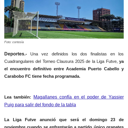
Foto: cortesía
Deportes.-
Una vez definidos los dos finalistas en los
Cuadrangulares del Torneo Clausura 2025 de la Liga Futve,
ya
el encuentro definitivo entre Academia Puerto Cabello y
Carabobo FC tiene fecha programada.
Lea
también
:
Magallanes confía en el poder de Yassier
Puig para salir del fondo de la tabla
La Liga Futve anunció que será el domingo 23 de
noviembre cuando se enfrentarán a partido único granates