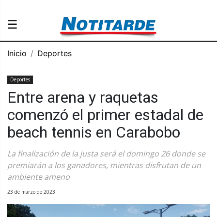
☰
Inicio
Deportes
Deportes
Entre arena y raquetas
comenzó el primer estadal de
beach tennis en Carabobo
La finalización de la justa será el domingo 26 donde se
premiarán a los ganadores, mientras disfrutan de un
ambiente ameno
23 de marzo de 2023