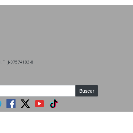
.F.: J-07574183-8
Buscar