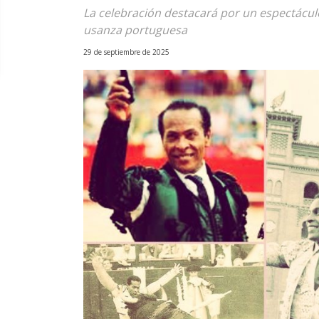
La celebración destacará por un espectáculo
usanza portuguesa
29 de septiembre de 2025