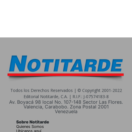
Todos los Derechos Reservados | © Copyright 2001-2022
Editorial Notitarde, C.A. | R.I.F.: J-07574183-8
Av. Boyacá 98 local No. 107-148 Sector Las Flores.
Valencia, Carabobo. Zona Postal 2001
Venezuela
Sobre Notitarde
Quienes Somos
Ubícanos aquí