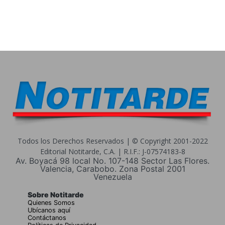
Todos los Derechos Reservados | © Copyright 2001-2022
Editorial Notitarde, C.A. | R.I.F.: J-07574183-8
Av. Boyacá 98 local No. 107-148 Sector Las Flores.
Valencia, Carabobo. Zona Postal 2001
Venezuela
Sobre Notitarde
Quienes Somos
Ubícanos aquí
Contáctanos