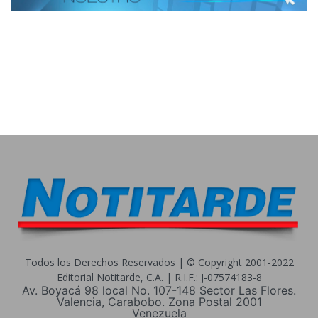
Todos los Derechos Reservados | © Copyright 2001-2022
Editorial Notitarde, C.A. | R.I.F.: J-07574183-8
Av. Boyacá 98 local No. 107-148 Sector Las Flores.
Valencia, Carabobo. Zona Postal 2001
Venezuela