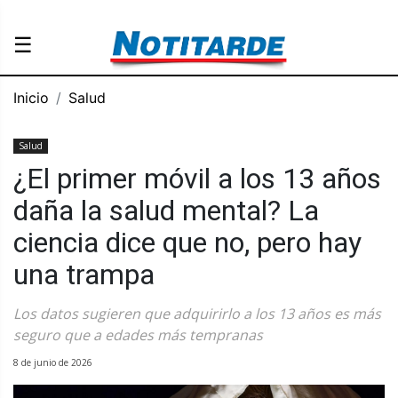
☰
Inicio
Salud
Salud
¿El primer móvil a los 13 años
daña la salud mental? La
ciencia dice que no, pero hay
una trampa
Los datos sugieren que adquirirlo a los 13 años es más
seguro que a edades más tempranas
8 de junio de 2026