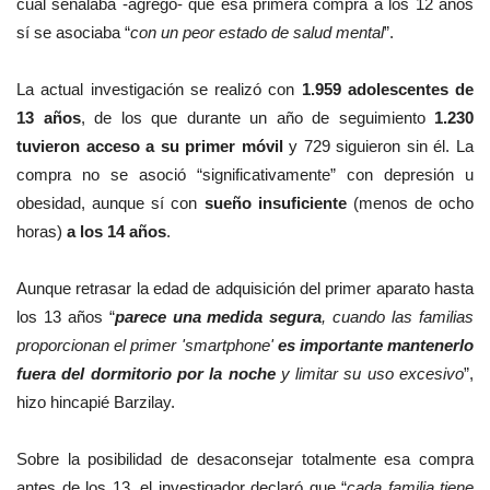
cual señalaba -agregó- que esa primera compra a los 12 años
sí se asociaba “
con un peor estado de salud mental
”.
La actual investigación se realizó con
1.959 adolescentes de
13 años
, de los que durante un año de seguimiento
1.230
tuvieron acceso a su primer móvil
y 729 siguieron sin él. La
compra no se asoció “significativamente” con depresión u
obesidad, aunque sí con
sueño insuficiente
(menos de ocho
horas)
a los 14 años
.
Aunque retrasar la edad de adquisición del primer aparato hasta
los 13 años “
parece una medida segura
, cuando las familias
proporcionan el primer 'smartphone'
es importante mantenerlo
fuera del dormitorio por la noche
y limitar su uso excesivo
”,
hizo hincapié Barzilay.
Sobre la posibilidad de desaconsejar totalmente esa compra
antes de los 13, el investigador declaró que “
cada familia tiene