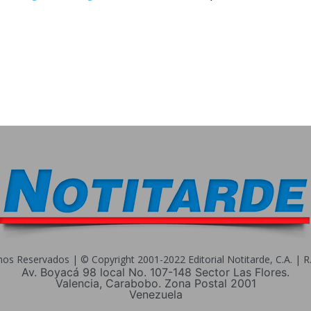
s Reservados | © Copyright 2001-2022 Editorial Notitarde, C.A. | R.I
Av. Boyacá 98 local No. 107-148 Sector Las Flores.
Valencia, Carabobo. Zona Postal 2001
Venezuela