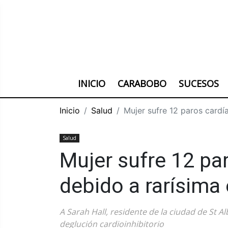
INICIO
CARABOBO
SUCESOS
Inicio
Salud
Mujer sufre 12 paros cardí
Salud
Mujer sufre 12 par
debido a rarísim
A Sarah Hall, residente de la ciudad de St A
deglución cardioinhibitorio