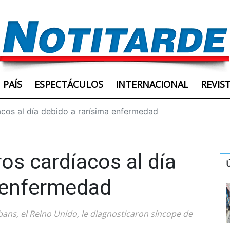
PAÍS
ESPECTÁCULOS
INTERNACIONAL
REVIS
acos al día debido a rarísima enfermedad
os cardíacos al día
a enfermedad
lbans, el Reino Unido, le diagnosticaron síncope de