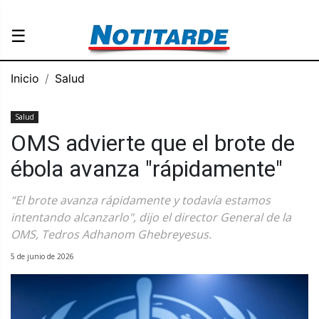
☰
Inicio
Salud
Salud
OMS advierte que el brote de
ébola avanza "rápidamente"
“El brote avanza rápidamente y todavía estamos
intentando alcanzarlo", dijo el director General de la
OMS, Tedros Adhanom Ghebreyesus.
5 de junio de 2026