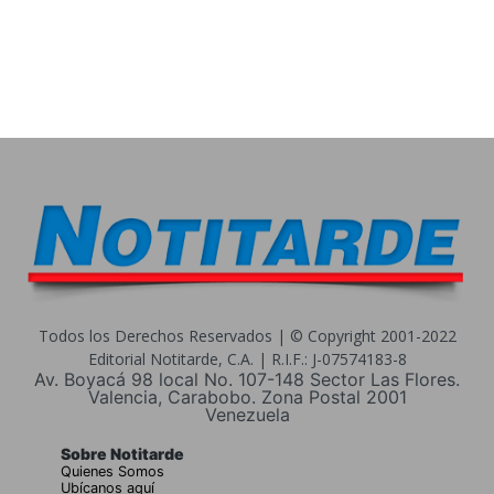
Todos los Derechos Reservados | © Copyright 2001-2022
Editorial Notitarde, C.A. | R.I.F.: J-07574183-8
Av. Boyacá 98 local No. 107-148 Sector Las Flores.
Valencia, Carabobo. Zona Postal 2001
Venezuela
Sobre Notitarde
Quienes Somos
Ubícanos aquí