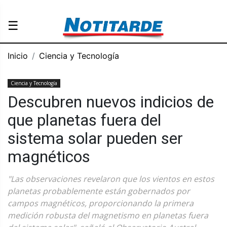
☰
Inicio
Ciencia y Tecnología
Ciencia y Tecnología
Descubren nuevos indicios de
que planetas fuera del
sistema solar pueden ser
magnéticos
"Las observaciones revelaron que los vientos en estos
planetas probablemente están gobernados por
campos magnéticos, proporcionando la primera
medición robusta del magnetismo en planetas fuera