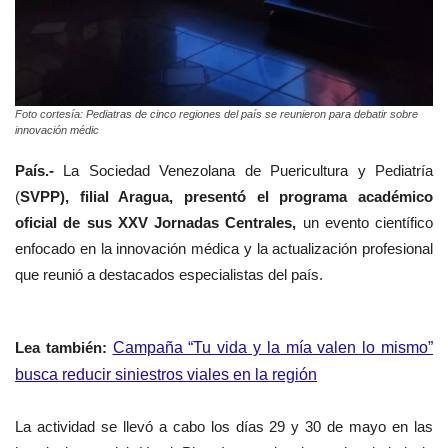
Foto cortesía: Pediatras de cinco regiones del país se reunieron para debatir sobre
innovación médic
País.-
La Sociedad Venezolana de Puericultura y Pediatría
(
SVPP), filial Aragua, presentó el programa académico
oficial de sus XXV Jornadas Centrales,
un evento científico
enfocado en la innovación médica y la actualización profesional
que reunió a destacados especialistas del país.
Lea también:
Campaña “Tu vida y la mía valen lo mismo”
busca reducir siniestros viales en la región
La actividad se llevó a cabo los días 29 y 30 de mayo en las