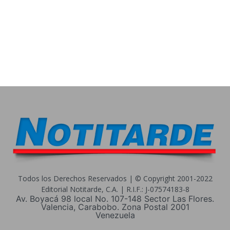
Todos los Derechos Reservados | © Copyright 2001-2022
Editorial Notitarde, C.A. | R.I.F.: J-07574183-8
Av. Boyacá 98 local No. 107-148 Sector Las Flores.
Valencia, Carabobo. Zona Postal 2001
Venezuela