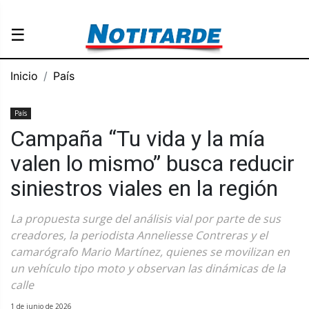
☰
Inicio
País
País
Campaña “Tu vida y la mía
valen lo mismo” busca reducir
siniestros viales en la región
La propuesta surge del análisis vial por parte de sus
creadores, la periodista Anneliesse Contreras y el
camarógrafo Mario Martínez, quienes se movilizan en
un vehículo tipo moto y observan las dinámicas de la
calle
1 de junio de 2026