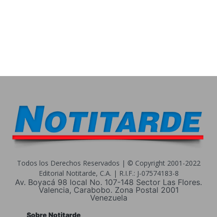
Todos los Derechos Reservados | © Copyright 2001-2022
Editorial Notitarde, C.A. | R.I.F.: J-07574183-8
Av. Boyacá 98 local No. 107-148 Sector Las Flores.
Valencia, Carabobo. Zona Postal 2001
Venezuela
Sobre Notitarde