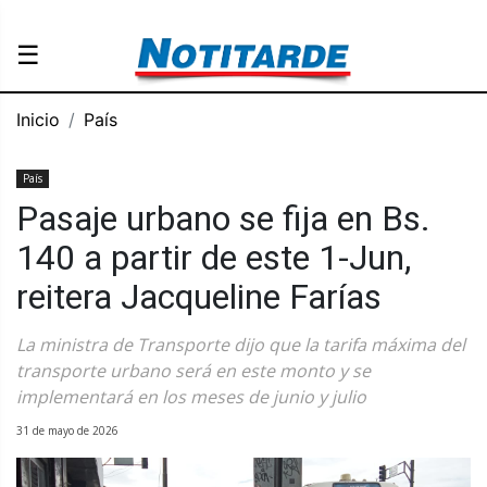
☰
Inicio
País
País
Pasaje urbano se fija en Bs.
140 a partir de este 1-Jun,
reitera Jacqueline Farías
La ministra de Transporte dijo que la tarifa máxima del
transporte urbano será en este monto y se
implementará en los meses de junio y julio
31 de mayo de 2026