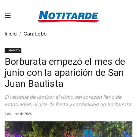
☰
Inicio
Carabobo
Carabobo
Borburata empezó el mes de
junio con la aparición de San
Juan Bautista
El retoque de tambor al ritmo del corazón lleno de
emotividad, el aire de fiesta y cordialidad en Borburata
2 de junio de 2026