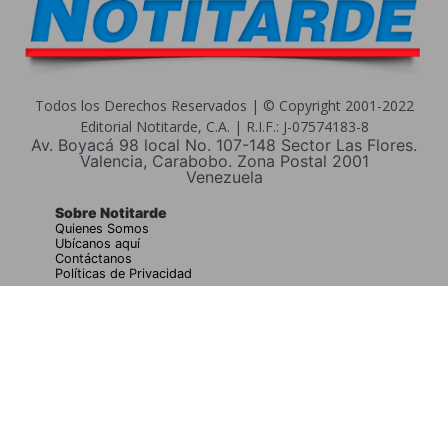
Todos los Derechos Reservados | © Copyright 2001-2022
Editorial Notitarde, C.A. | R.I.F.: J-07574183-8
Av. Boyacá 98 local No. 107-148 Sector Las Flores.
Valencia, Carabobo. Zona Postal 2001
Venezuela
Sobre Notitarde
Quienes Somos
Ubícanos aquí
Contáctanos
Políticas de Privacidad
Buscar