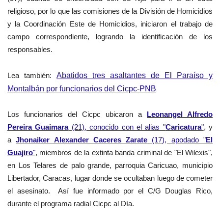
religioso, por lo que las comisiones de la División de Homicidios
y la Coordinación Este de Homicidios, iniciaron el trabajo de
campo correspondiente, logrando la identificación de los
responsables.
Lea
también
:
Abatidos tres asaltantes de El Paraíso y
Montalbán por funcionarios del Cicpc-PNB
Los funcionarios del Cicpc
ubicaron a
Leonangel Alfredo
Pereira Guaimara
(21), conocido con el alias "
Caricatura
"
, y
a
Jhonaiker Alexander Caceres Zarate
(17), apodado "
El
Guajiro
"
,
miembros de la extinta banda criminal de "El Wilexis",
en Los Telares de palo grande, parroquia Caricuao, municipio
Libertador, Caracas, lugar donde se ocultaban luego de cometer
el asesinato.
Así fue informado
por el C/G Douglas Rico,
d
urante el programa radial Cicpc al Día.