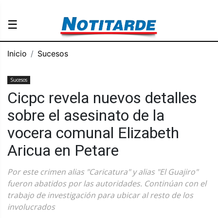
☰
Inicio
Sucesos
Sucesos
Cicpc revela nuevos detalles
sobre el asesinato de la
vocera comunal Elizabeth
Aricua en Petare
Por este crimen alias "Caricatura" y alias "El Guajiro"
fueron abatidos por las autoridades. Continúan con el
trabajo de investigación para ubicar al resto de los
involucrados