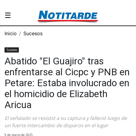
☰
Inicio
Sucesos
Sucesos
Abatido "El Guajiro" tras
enfrentarse al Cicpc y PNB en
Petare: Estaba involucrado en
el homicidio de Elizabeth
Aricua
El señalado se resistió a su captura y falleció luego de
un fuerte intercambio de disparos en el lugar
9 de marzo de 2025