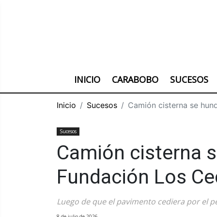
INICIO
CARABOBO
SUCESOS
Inicio
Sucesos
Camión cisterna se hun
Sucesos
Camión cisterna s
Fundación Los Ce
Luego de que el pavimento cediera por el p
8 de julio de 2026