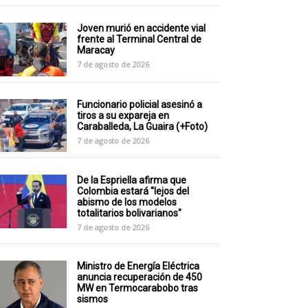
Joven murió en accidente vial
frente al Terminal Central de
Maracay
7 de agosto de 2026
Funcionario policial asesinó a
tiros a su expareja en
Caraballeda, La Guaira (+Foto)
7 de agosto de 2026
De la Espriella afirma que
Colombia estará "lejos del
abismo de los modelos
totalitarios bolivarianos"
7 de agosto de 2026
Ministro de Energía Eléctrica
anuncia recuperación de 450
MW en Termocarabobo tras
sismos