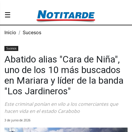
☰
Inicio
Sucesos
Sucesos
Abatido alias "Cara de Niña",
uno de los 10 más buscados
en Mariara y líder de la banda
"Los Jardineros"
Este criminal ponían en vilo a los comerciantes que
hacen vida en el estado Carabobo
3 de junio de 2026