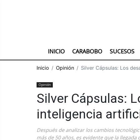
INICIO
CARABOBO
SUCESOS
Inicio
Opinión
Silver Cápsulas: Los desaf
Opinión
Silver Cápsulas: L
inteligencia artifi
Después de analizar los cambios tecnológi
más de 50 años, es evidente que la llegada d