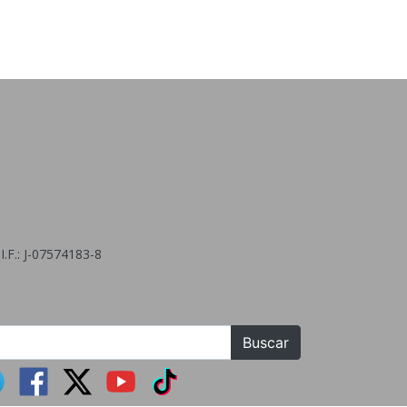
.F.: J-07574183-8
Buscar