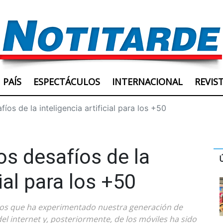
PAÍS
ESPECTÁCULOS
INTERNACIONAL
REVIS
íos de la inteligencia artificial para los +50
os desafíos de la
cial para los +50
cos que ha experimentado nuestra generación de
el internet y, posteriormente, de los móviles ha sido