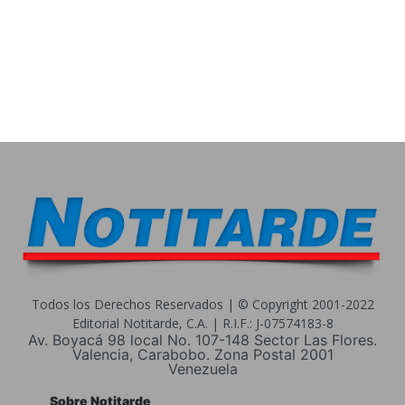
Todos los Derechos Reservados | © Copyright 2001-2022
Editorial Notitarde, C.A. | R.I.F.: J-07574183-8
Av. Boyacá 98 local No. 107-148 Sector Las Flores.
Valencia, Carabobo. Zona Postal 2001
Venezuela
Sobre Notitarde