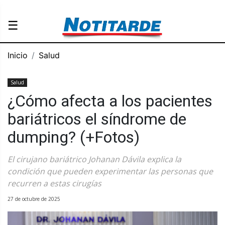
☰
Inicio
Salud
Salud
¿Cómo afecta a los pacientes
bariátricos el síndrome de
dumping? (+Fotos)
El cirujano bariátrico Johanan Dávila explica la
condición que pueden experimentar las personas que
recurren a estas cirugías
27 de octubre de 2025