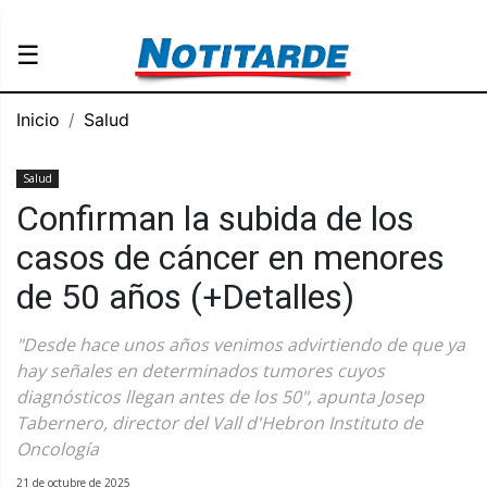
☰
Inicio
Salud
Salud
Confirman la subida de los
casos de cáncer en menores
de 50 años (+Detalles)
"Desde hace unos años venimos advirtiendo de que ya
hay señales en determinados tumores cuyos
diagnósticos llegan antes de los 50", apunta Josep
Tabernero, director del Vall d'Hebron Instituto de
Oncología
21 de octubre de 2025