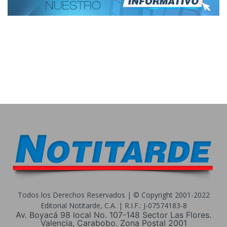
Todos los Derechos Reservados | © Copyright 2001-2022
Editorial Notitarde, C.A. | R.I.F.: J-07574183-8
Av. Boyacá 98 local No. 107-148 Sector Las Flores.
Valencia, Carabobo. Zona Postal 2001