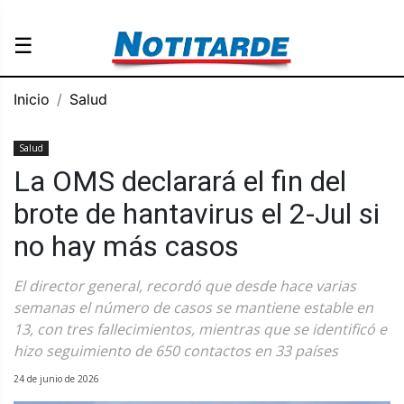
☰
Inicio
Salud
Salud
La OMS declarará el fin del
brote de hantavirus el 2-Jul si
no hay más casos
El director general, recordó que desde hace varias
semanas el número de casos se mantiene estable en
13, con tres fallecimientos, mientras que se identificó e
hizo seguimiento de 650 contactos en 33 países
24 de junio de 2026