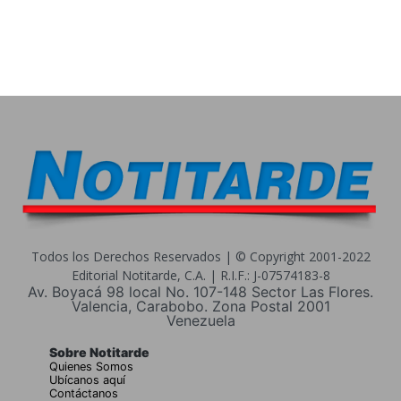
Todos los Derechos Reservados | © Copyright 2001-2022
Editorial Notitarde, C.A. | R.I.F.: J-07574183-8
Av. Boyacá 98 local No. 107-148 Sector Las Flores.
Valencia, Carabobo. Zona Postal 2001
Venezuela
Sobre Notitarde
Quienes Somos
Ubícanos aquí
Contáctanos