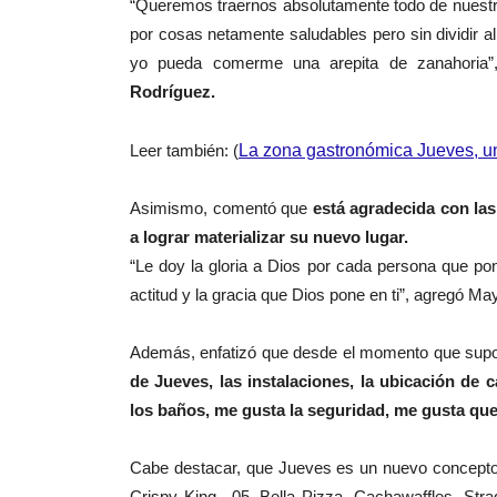
“Queremos traernos absolutamente todo de nuestr
por cosas netamente saludables pero sin dividir 
yo pueda comerme una arepita de zanahoria
Rodríguez.
Leer también: (
La zona gastronómica Jueves, un 
Asimismo, comentó que
está agradecida con la
a lograr materializar su nuevo lugar.
“Le doy la gloria a Dios por cada persona que pon
actitud y la gracia que Dios pone en ti”, agregó May
Además, enfatizó que desde el momento que supo
de Jueves, las instalaciones, la ubicación de 
los baños, me gusta la seguridad, me gusta que
Cabe destacar, que Jueves es un nuevo concept
Crispy King, .05, Bella Pizza, Cachawaffles, Str