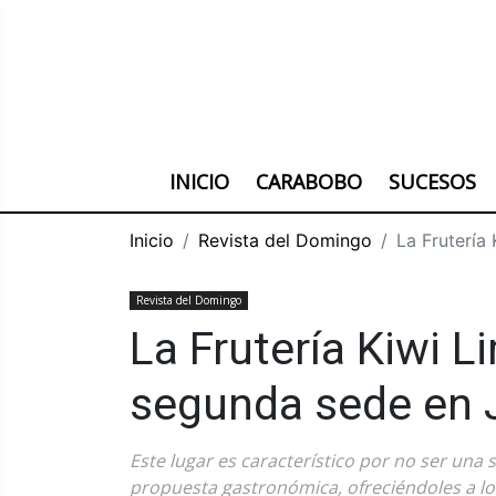
INICIO
CARABOBO
SUCESOS
Inicio
Revista del Domingo
La Frutería
Revista del Domingo
La Frutería Kiwi L
segunda sede en 
Este lugar es característico por no ser una 
propuesta gastronómica, ofreciéndoles a l