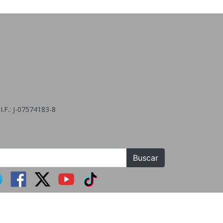
.F.: J-07574183-8
Buscar