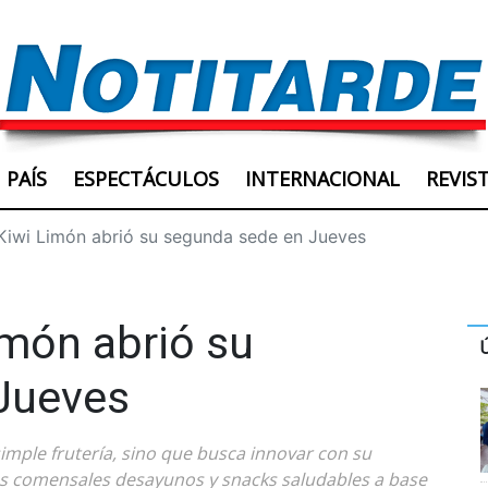
PAÍS
ESPECTÁCULOS
INTERNACIONAL
REVIS
 Kiwi Limón abrió su segunda sede en Jueves
imón abrió su
Jueves
simple frutería, sino que busca innovar con su
os comensales desayunos y snacks saludables a base