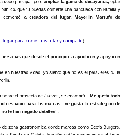
a sede principal, pero
ampliar la gama de desayunos,
optar
al público, que tú puedas comerte una panqueca con Nutella y
”, comentó la
creadora del lugar, Mayerlin Marrufo de
lugar para comer, disfrutar y compartir
)
s personas que desde el principio la ayudaron y apoyaron
e en nuestras vidas, yo siento que no es el país, eres tú, la
erlin.
 sobre el proyecto de Jueves, se enamoró.
“Me gusta todo
cada espacio para las marcas, me gusta lo estratégico de
 no le han negado detalles”.
o de zona gastronómica donde marcas como Beefa Burgers,
ada y Sandwich Gelato, también están presentes en el lugar,