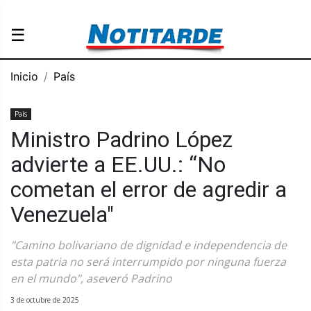
☰
Inicio
País
País
Ministro Padrino López
advierte a EE.UU.: “No
cometan el error de agredir a
Venezuela"
"Camino bolivariano de dignidad e independencia de
esta patria no será interrumpido por ninguna fuerza
en el mundo", aseveró Padrino
3 de octubre de 2025