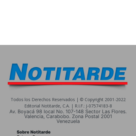
Todos los Derechos Reservados | © Copyright 2001-2022
Editorial Notitarde, C.A. | R.I.F.: J-07574183-8
Av. Boyacá 98 local No. 107-148 Sector Las Flores.
Valencia, Carabobo. Zona Postal 2001
Venezuela
Sobre Notitarde