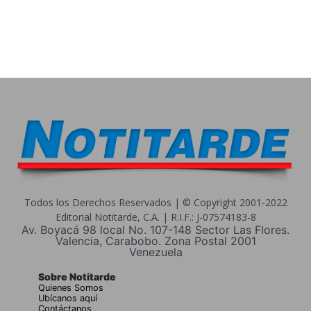
Todos los Derechos Reservados | © Copyright 2001-2022
Editorial Notitarde, C.A. | R.I.F.: J-07574183-8
Av. Boyacá 98 local No. 107-148 Sector Las Flores.
Valencia, Carabobo. Zona Postal 2001
Venezuela
Sobre Notitarde
Quienes Somos
Ubícanos aquí
Contáctanos