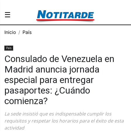
☰
Inicio
País
País
Consulado de Venezuela en
Madrid anuncia jornada
especial para entregar
pasaportes: ¿Cuándo
comienza?
La sede insistió que es indispensable cumplir los
requisitos y respetar los horarios para el éxito de esta
actividad