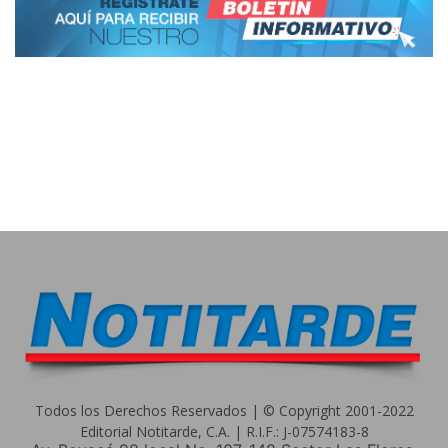
Todos los Derechos Reservados | © Copyright 2001-2022
Editorial Notitarde, C.A. | R.I.F.: J-07574183-8