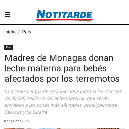
☰
Inicio
País
País
Madres de Monagas donan
leche materna para bebés
afectados por los terremotos
La primera etapa de esta iniciativa logró la recolección
de 30.000 mililitros de leche materna, que serán
enviados a las zonas más afectadas, principalmente
Caracas y La Guaira
8 de julio de 2026