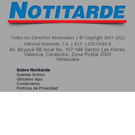
Todos los Derechos Reservados | © Copyright 2001-2022
Editorial Notitarde, C.A. | R.I.F.: J-07574183-8
Av. Boyacá 98 local No. 107-148 Sector Las Flores.
Valencia, Carabobo. Zona Postal 2001
Venezuela
Sobre Notitarde
Quienes Somos
Ubícanos aquí
Contáctanos
Políticas de Privacidad
Buscar