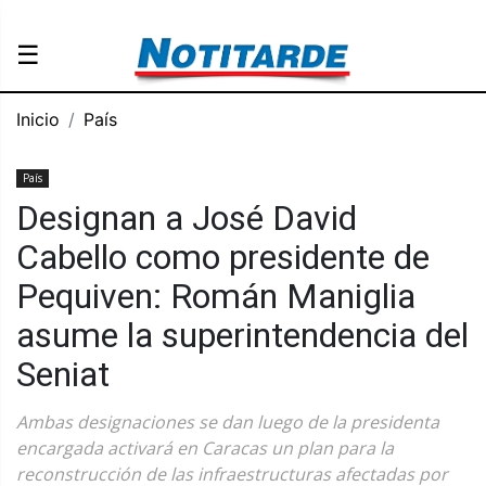
☰
Inicio
País
País
Designan a José David
Cabello como presidente de
Pequiven: Román Maniglia
asume la superintendencia del
Seniat
Ambas designaciones se dan luego de la presidenta
encargada activará en Caracas un plan para la
reconstrucción de las infraestructuras afectadas por