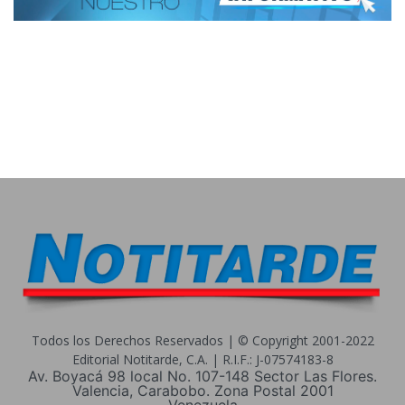
Todos los Derechos Reservados | © Copyright 2001-2022
Editorial Notitarde, C.A. | R.I.F.: J-07574183-8
Av. Boyacá 98 local No. 107-148 Sector Las Flores.
Valencia, Carabobo. Zona Postal 2001
Venezuela