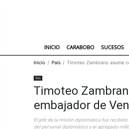
INICIO
CARABOBO
SUCESOS
Inicio
País
Timoteo Zambrano asume c
País
Timoteo Zambra
embajador de Ven
El jefe de la misión diplomática fue recibid
del personal diplomático y el agregado mili