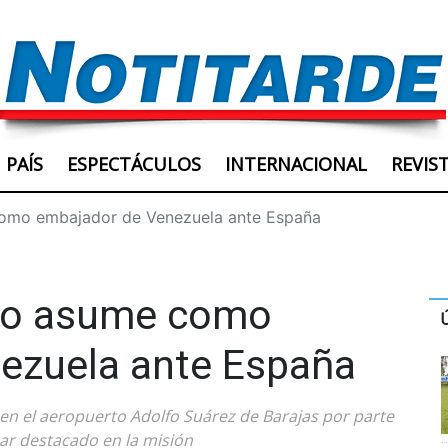
PAÍS
ESPECTÁCULOS
INTERNACIONAL
REVIS
omo embajador de Venezuela ante España
no asume como
ezuela ante España
o en el aeropuerto Adolfo Suárez de Barajas por parte
tar destacado en la misión