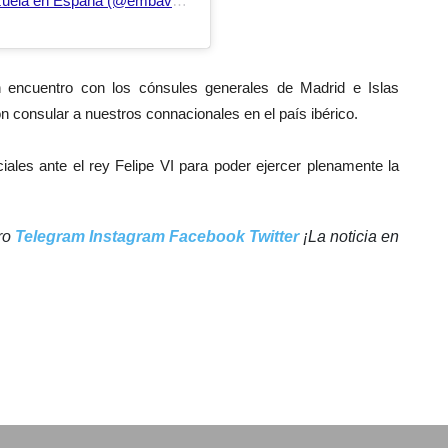
Una publicación compartida de Embajada Venezuela en España (@embaveespana)
n encuentro con los cónsules generales de Madrid e Islas
n consular a nuestros connacionales en el país ibérico.
ales ante el rey Felipe VI para poder ejercer plenamente la
tro
Telegram
Instagram
Facebook
Twitter
¡La noticia en