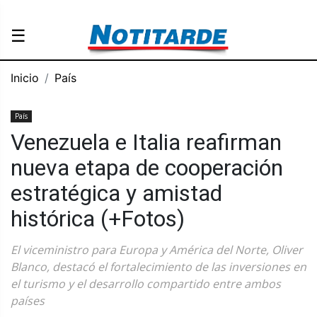
☰
Inicio
País
País
Venezuela e Italia reafirman
nueva etapa de cooperación
estratégica y amistad
histórica (+Fotos)
El viceministro para Europa y América del Norte, Oliver
Blanco, destacó el fortalecimiento de las inversiones en
el turismo y el desarrollo compartido entre ambos
países