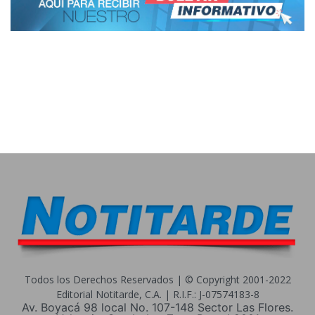
Todos los Derechos Reservados | © Copyright 2001-2022
Editorial Notitarde, C.A. | R.I.F.: J-07574183-8
Av. Boyacá 98 local No. 107-148 Sector Las Flores.