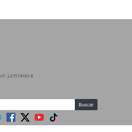
.F.: J-07574183-8
Buscar