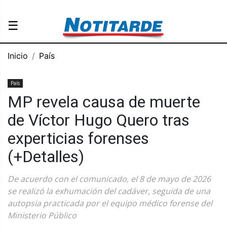
☰
Inicio
País
País
MP revela causa de muerte
de Víctor Hugo Quero tras
experticias forenses
(+Detalles)
De acuerdo con el comunicado, el 8 de mayo de 2026
se realizó la exhumación del cadáver, seguida de una
autopsia practicada por el equipo médico forense del
Ministerio Público