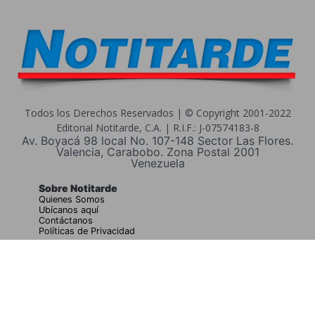
Todos los Derechos Reservados | © Copyright 2001-2022
Editorial Notitarde, C.A. | R.I.F.: J-07574183-8
Av. Boyacá 98 local No. 107-148 Sector Las Flores.
Valencia, Carabobo. Zona Postal 2001
Venezuela
Sobre Notitarde
Quienes Somos
Ubícanos aquí
Contáctanos
Políticas de Privacidad
Buscar