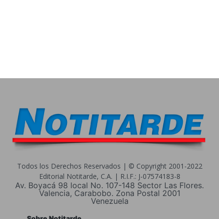
Todos los Derechos Reservados | © Copyright 2001-2022
Editorial Notitarde, C.A. | R.I.F.: J-07574183-8
Av. Boyacá 98 local No. 107-148 Sector Las Flores.
Valencia, Carabobo. Zona Postal 2001
Venezuela
Sobre Notitarde