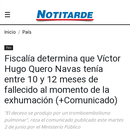
☰
Inicio
País
País
Fiscalía determina que Víctor
Hugo Quero Navas tenía
entre 10 y 12 meses de
fallecido al momento de la
exhumación (+Comunicado)
"El deceso se produjo por un tromboembolismo
pulmonar", reza el comunicado publicado este martes
2 de junio por el Ministerio Público