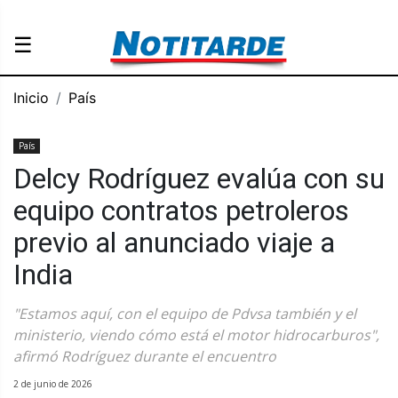
☰
Inicio
País
País
Delcy Rodríguez evalúa con su
equipo contratos petroleros
previo al anunciado viaje a
India
"Estamos aquí, con el equipo de Pdvsa también y el
ministerio, viendo cómo está el motor hidrocarburos",
afirmó Rodríguez durante el encuentro
2 de junio de 2026