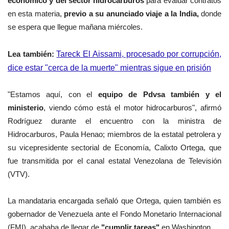
económico y del sector hidrocarburos
para evaluar contratos
en esta materia,
previo a su anunciado viaje a la India,
donde
se espera que llegue mañana miércoles.
Lea también:
Tareck El Aissami, procesado por corrupción,
dice estar "cerca de la muerte" mientras sigue en prisión
"Estamos aquí, con el
equipo de Pdvsa también y el
ministerio
, viendo cómo está el motor hidrocarburos", afirmó
Rodríguez durante el encuentro con la ministra de
Hidrocarburos, Paula Henao; miembros de la estatal petrolera y
su vicepresidente sectorial de Economía, Calixto Ortega, que
fue transmitida por el canal estatal Venezolana de Televisión
(VTV).
La mandataria encargada señaló que Ortega, quien también es
gobernador de Venezuela ante el Fondo Monetario Internacional
(FMI), acababa de llegar de
"cumplir tareas"
en Washington.