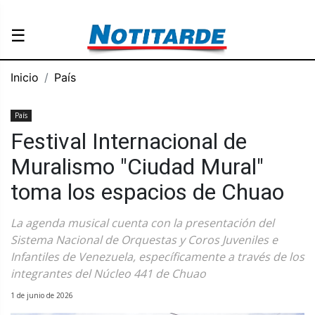
☰
Inicio
País
País
Festival Internacional de
Muralismo "Ciudad Mural"
toma los espacios de Chuao
La agenda musical cuenta con la presentación del
Sistema Nacional de Orquestas y Coros Juveniles e
Infantiles de Venezuela, específicamente a través de los
integrantes del Núcleo 441 de Chuao
1 de junio de 2026